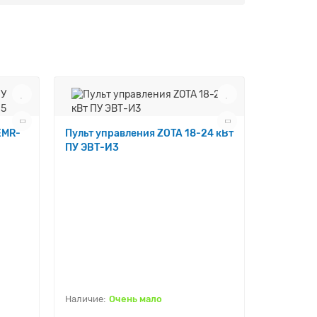
EMR-
Пульт управления ZOTA 18-24 кВт
ПУ ЭВТ-И3
Пеллетна
25 25 кВ
PBA 00-0
Очень мало