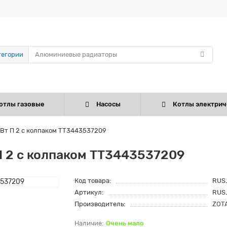
тегории
отлы газовые
Насосы
Котлы электрич
кВт П 2 с колпаком ТТ3443537209
П 2 с колпаком ТТ3443537209
Код товара:
RUS
Артикул:
RUS
Производитель:
ZOT
Очень мало