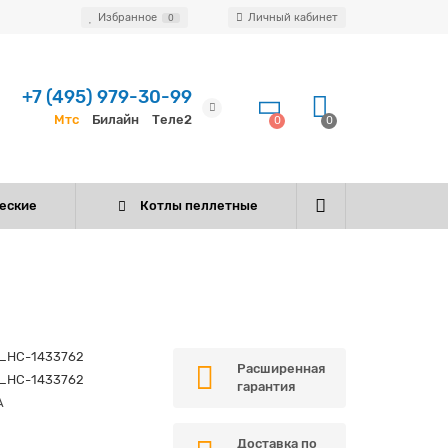
Избранное
Личный кабинет
0
+7 (495) 979-30-99
Мтс
Билайн
Теле2
0
0
еские
Котлы пеллетные
_НС-1433762
Расширенная
_НС-1433762
гарантия
A
Доставка по