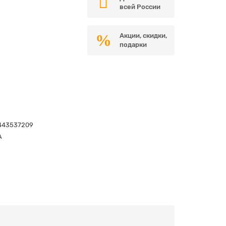
всей России
Акции, скидки,
подарки
443537209
A