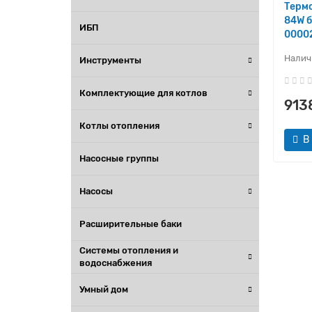
Термо
Дымоходы
84W б
ИБП
0000
Запорно-регулирующая арматура
Инструменты
Запчасти для котлов
Комплектующие для котлов
ИБП
913
Котлы отопления
Инструменты
В
Насосные группы
Комплектующие для котлов
Насосы
Котлы отопления
Расширительные баки
Насосные группы
Системы отопления и
Насосы
водоснабжения
Умный дом
Расширительные баки