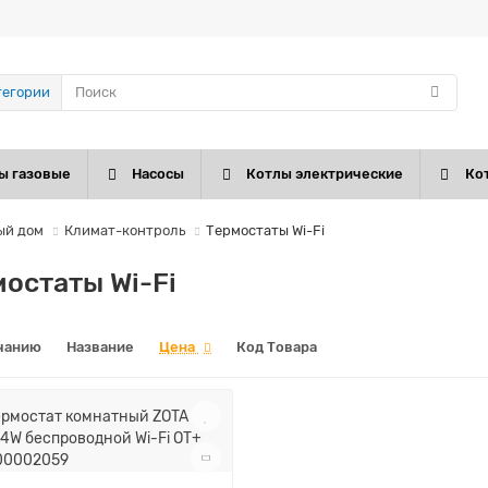
тегории
ы газовые
Насосы
Котлы электрические
Ко
ый дом
Климат-контроль
Термостаты Wi-Fi
остаты Wi-Fi
чанию
Название
Цена
Код Товара