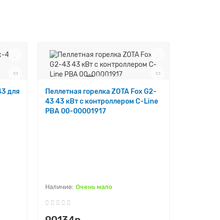
43 для
Пеллетная горелка ZOTA Fox G2-
43 43 кВт с контроллером C-Line
PBA 00-00001917
Отвод ко
60/100 м
Очень мало