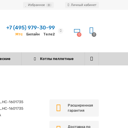
Избранное
Личный кабинет
0
+7 (495) 979-30-99
Мтс
Билайн
Теле2
0
0
еские
Котлы пеллетные
_НС-1601735
Расширенная
_НС-1601735
гарантия
A
Доставка по