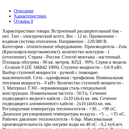
Описание
Характеристики
Отзывы
0
Характеристики товара: Встроенный расширительный бак -
нет. Тип - электрический котел. Вес - 12 кг. Применение -
водяная система отопления. Напряжение - 220/380 В.
Категория - отопительное оборудование. Производитель - Zota
(Красноярскэнергокомплект). количество контуров - 1
(отопление). Страна - Россия. Способ монтажа - настенный.
Площадь обогрева - 90 кв. метров. КПД - 99%. Серия и модель
- Econom 9 (ZE 346842 1009). Ступени мощности - 3-6-9 кВт.
Выбор ступеней мощности - ручной с помощью
выключателей. Сеть - однофазная / трехфазная. Номинальная
тепловая мощность - 9 кВт. Количество ступеней мощности -
3. Материал ТЭН - нержавеющая сталь специальной
конструкции. Номинальная частота - 50 Гц. Сечение
подводящего медного кабеля - 2х10 (4х4) кв. мм. Сечение
подводящего алюминиевого кабеля - 2х16 (4х6) кв. мм.
Регулируемая температура теплоносителя - +30… +90 оС.
Диапазон регулирования температуры воздуха - +5 … +35 оС.
Рабочее давление теплоносителя - 6 бар. Максимальная
производительность при нагреве воды на 40 оС - 0,2 куб.м/ч.