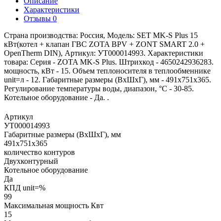
Описание
Характеристики
Отзывы
0
Страна производства: Россия, Модель: SET MK-S Plus 15
кВт(котел + клапан ГВС ZOTA BPV + ZONT SMART 2.0 +
OpenTherm DIN), Артикул: УТ000014993. Характеристики
товара: Серия - ZOTA MK-S Plus. Штрихкод - 4650242936283.
мощность, кВт - 15. Объем теплоносителя в теплообменнике
unit=л - 12. Габаритные размеры (ВхШхГ), мм - 491х751х365.
Регулирование температуры воды, диапазон, °С - 30-85.
Котельное оборудование - Да. .
Артикул
УТ000014993
Габаритные размеры (ВхШхГ), мм
491х751х365
количество контуров
Двухконтурный
Котельное оборудование
Да
КПД unit=%
99
Максимальная мощность Квт
15