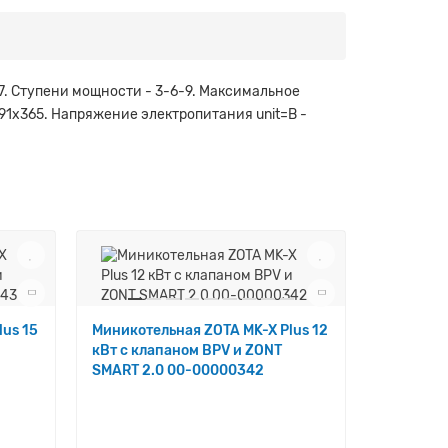
37. Ступени мощности - 3-6-9. Максимальное
491х365. Напряжение электропитания unit=В -
us 15
Миникотельная ZOTA MK-X Plus 12
Миникоте
кВт с клапаном BPV и ZONT
кВт с кл
SMART 2.0 00-00000342
SMART 2.