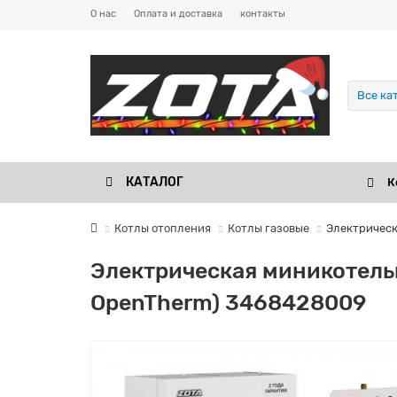
О нас
Оплата и доставка
контакты
Все ка
КАТАЛОГ
К
Котлы отопления
Котлы газовые
Электрическ
Электрическая миникотельн
OpenTherm) 3468428009