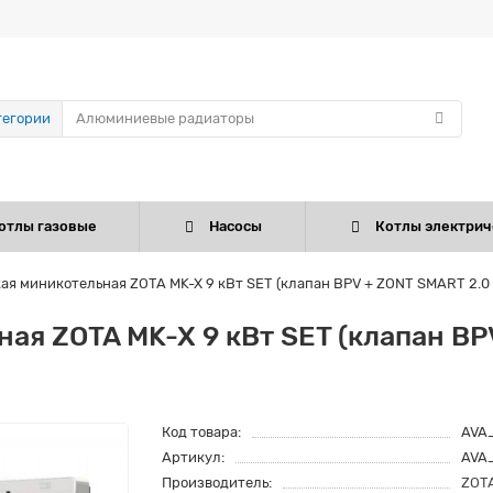
тегории
отлы газовые
Насосы
Котлы электрич
ая миникотельная ZOTA MK-X 9 кВт SET (клапан BPV + ZONT SMART 2.
ая ZOTA MK-X 9 кВт SET (клапан BP
Код товара:
AVA
Артикул:
AVA
Производитель:
ZOT