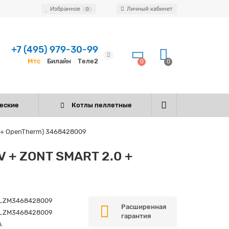
Избранное
Личный кабинет
0
+7 (495) 979-30-99
Мтс
Билайн
Теле2
0
0
еские
Котлы пеллетные
0 + OpenTherm) 3468428009
V + ZONT SMART 2.0 +
_ZM3468428009
Расширенная
_ZM3468428009
гарантия
A