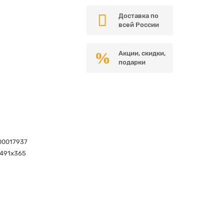
Доставка по
всей России
Акции, скидки,
подарки
00017937
х491х365