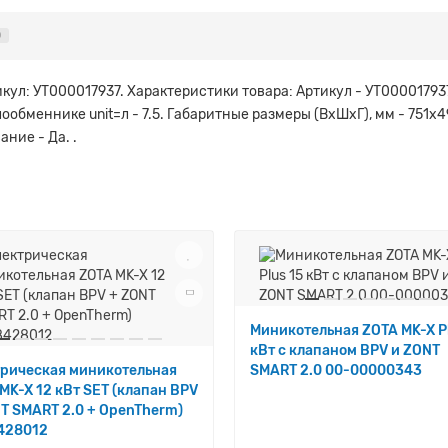
0
тикул: УТ000017937. Характеристики товара: Артикул - УТ0000179
ообменнике unit=л - 7.5. Габаритные размеры (ВхШхГ), мм - 751х
ние - Да. .
Миникотельная ZOTA MK-X Pl
кВт с клапаном BPV и ZONT
трическая миникотельная
SMART 2.0 00-00000343
MK-X 12 кВт SET (клапан BPV
T SMART 2.0 + OpenTherm)
428012