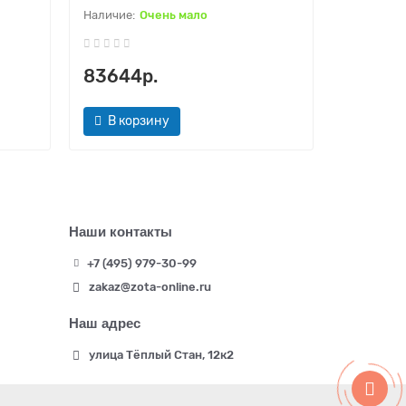
Очень мало
83644р.
85756
В корзину
В кор
Наши контакты
+7 (495) 979-30-99
zakaz@zota-online.ru
Наш адрес
улица Тёплый Стан, 12к2