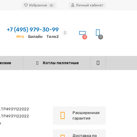
Избранное
Личный кабинет
0
+7 (495) 979-30-99
Мтс
Билайн
Теле2
0
0
еские
Котлы пеллетные
_TP4931122022
Расширенная
_TP4931122022
гарантия
A
Доставка по