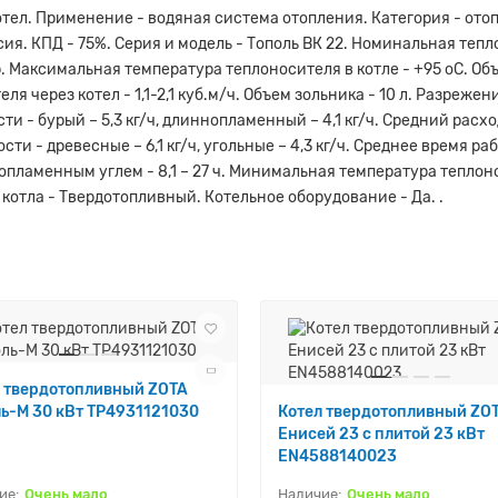
тел. Применение - водяная система отопления. Категория - ото
ссия. КПД - 75%. Серия и модель - Тополь ВК 22. Номинальная те
ар. Максимальная температура теплоносителя в котле - +95 оС. Об
еля через котел - 1,1-2,1 куб.м/ч. Объем зольника - 10 л. Разреж
 - бурый – 5,3 кг/ч, длиннопламенный – 4,1 кг/ч. Средний расхо
- древесные – 6,1 кг/ч, угольные – 4,3 кг/ч. Среднее время работ
опламенным углем - 8,1 – 27 ч. Минимальная температура теплоно
 котла - Твердотопливный. Котельное оборудование - Да. .
л твердотопливный ZOTA
ь-М 30 кВт TP4931121030
Котел твердотопливный ZO
Енисей 23 с плитой 23 кВт
EN4588140023
Очень мало
Очень мало