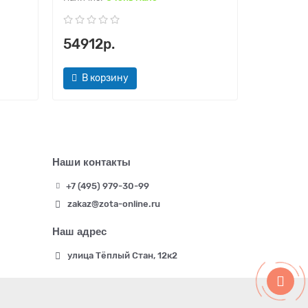
54912р.
56311р
В корзину
В кор
Наши контакты
+7 (495) 979-30-99
zakaz@zota-online.ru
Наш адрес
улица Тёплый Стан, 12к2