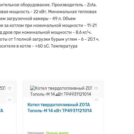
пительное оборудование. Производитель - Zota.
пловая мощность - 22 кВт. Минимальная тепловая
ъем загрузочной камеры - 49 л. Объем
ение за котлом при номинальной мощности - 11-21
д дров при номинальной мощности - 8,6 кг/ч.
ы от 1 полной загрузки бурым углем - 6 – 20,1 ч.
сителя в котле - +60 оС. Температура
Котел твердотопливный ZOTA
Котел тв
TA
Тополь-М 14 кВт TP4931121014
Тополь-В
Очень мало