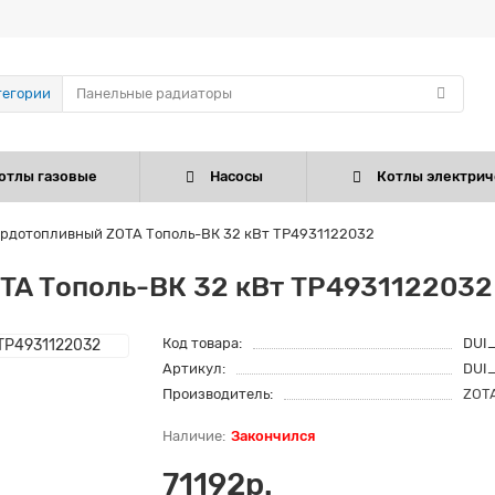
тегории
отлы газовые
Насосы
Котлы электрич
ердотопливный ZOTA Тополь-ВК 32 кВт TP4931122032
TA Тополь-ВК 32 кВт TP4931122032
Код товара:
DUI
Артикул:
DUI
Производитель:
ZOT
Закончился
71192р.