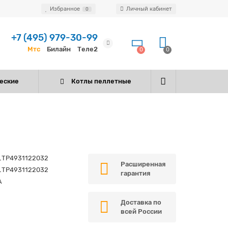
Избранное
Личный кабинет
0
+7 (495) 979-30-99
Мтс
Билайн
Теле2
0
0
еские
Котлы пеллетные
_TP4931122032
Расширенная
_TP4931122032
гарантия
A
Доставка по
всей России