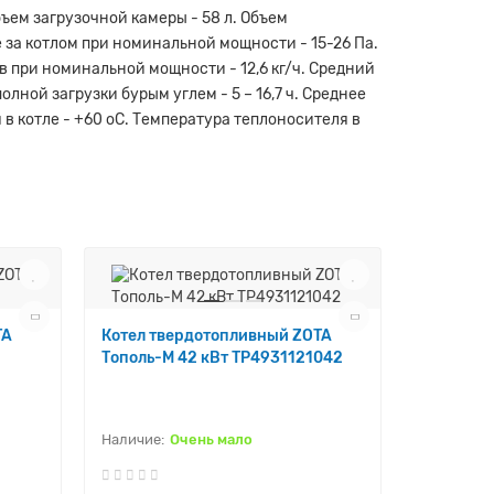
бъем загрузочной камеры - 58 л. Объем
ие за котлом при номинальной мощности - 15-26 Па.
в при номинальной мощности - 12,6 кг/ч. Средний
олной загрузки бурым углем - 5 – 16,7 ч. Среднее
 в котле - +60 оС. Температура теплоносителя в
TA
Котел твердотопливный ZOTA
Тополь-М 42 кВт TP4931121042
Котел тв
Енисей 12
EN45881
Очень мало