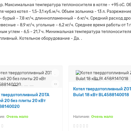
бар. Максимальная температура теплоносителя в котле - +95 оС. О
я через котел - 1,5-3,1 куб.м/ч. Объем зольника - 13 л. Разрежен
бурый – 7,8 кг/ч, длиннопламенный – 6 кг/ч. Средний расход дро
ные – 8,9 кг/ч, угольные – 6,2 кг/ч. Среднее время работы от 1 п
ым углем - 6,5 – 21,7 ч. Минимальная температура теплоносителя
опливный. Котельное оборудование - Да. .
Котел твердотопливный ZO
л твердотопливный ZOTA
Bulat 18 кВт BL4588140018
й 20 без плиты 20 кВт
88140020
Очень мало
Очень мало