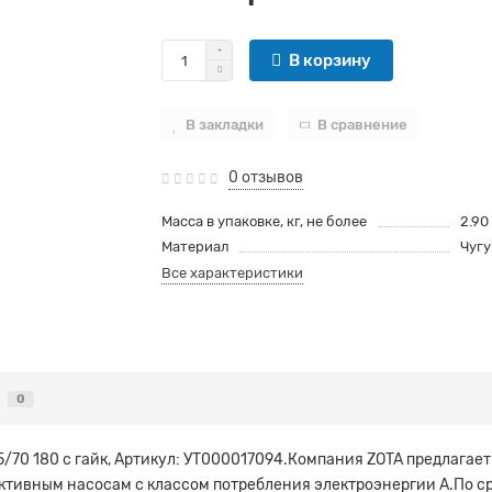
В корзину
В закладки
В сравнение
0 отзывов
Масса в упаковке, кг, не более
2.90
Материал
Чуг
Все характеристики
0
25/70 180 с гайк, Артикул: УТ000017094.Компания ZOTA предлагае
ффективным насосам с классом потребления электроэнергии А.По