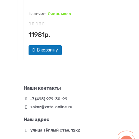
ZR36310
Очень мало
11981р.
27570р
В корзину
В кор
Наши контакты
+7 (495) 979-30-99
zakaz@zota-online.ru
Наш адрес
улица Тёплый Стан, 12к2