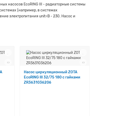
ных насосов EcoRING III - радиаторные системы
системах (например, в системах
жение электропитания unit=В - 230. Насос и
TA
Насос циркуляционный ZOTA
EcoRING III 32/75 180 с гайками
ZR3631036206
Насос ц
EcoRING 