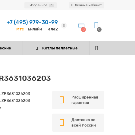
Избранное
Личный кабинет
0
+7 (495) 979-30-99
Мтс
Билайн
Теле2
0
0
еские
Котлы пеллетные
 ZR3631036203
_ZR3631036203
Расширенная
_ZR3631036203
гарантия
A
Доставка по
всей России