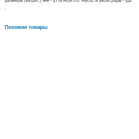
размеры (ВхШхГ), мм - 271X145X170. Насос и аксесуары - Да.
.
Похожие товары
Циркуляционный насос ZOTA RING 32/80 S 180 с гайками
ZR3630083302
Мало
9236р.
В корзину