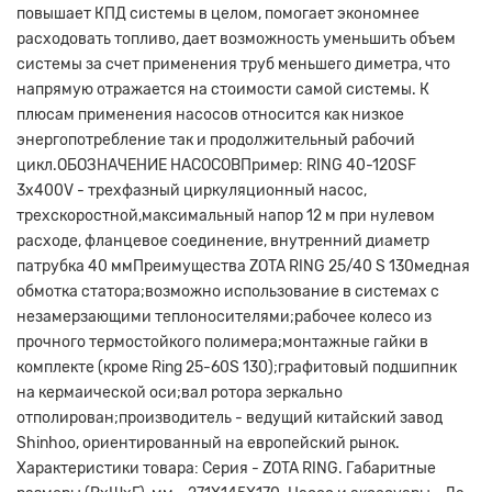
повышает КПД системы в целом, помогает экономнее
расходовать топливо, дает возможность уменьшить объем
системы за счет применения труб меньшего диметра, что
напрямую отражается на стоимости самой системы. К
плюсам применения насосов относится как низкое
энергопотребление так и продолжительный рабочий
цикл.ОБОЗНАЧЕНИЕ НАСОСОВПример: RING 40-120SF
3x400V - трехфазный циркуляционный насос,
трехскоростной,максимальный напор 12 м при нулевом
расходе, фланцевое соединение, внутренний диаметр
патрубка 40 ммПреимущества ZOTA RING 25/40 S 130медная
обмотка статора;возможно использование в системах с
незамерзающими теплоносителями;рабочее колесо из
прочного термостойкого полимера;монтажные гайки в
комплекте (кроме Ring 25-60S 130);графитовый подшипник
на кермаической оси;вал ротора зеркально
отполирован;производитель - ведущий китайский завод
Shinhoo, ориентированный на европейский рынок.
Характеристики товара: Серия - ZOTA RING. Габаритные