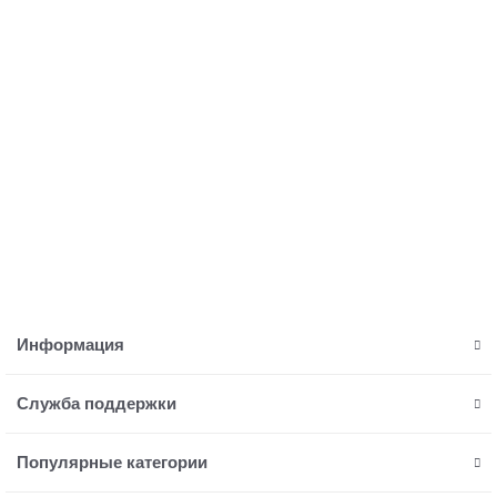
Насос циркуляционный ZOTA EcoRING III 25/60 130 с
гайками ZR3631036207
Очень мало
10868р.
В корзину
Информация
Служба поддержки
Популярные категории