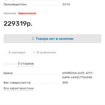
Производитель:
ZOTA
Закончился
229319р.
Товара нет в наличии
В закладки
В сравнение
0 отзывов
Бренд
b958f25d-2cf2-4717-
ba94-c425c776c54b
Вес товара (нетто)
390
Все характеристики