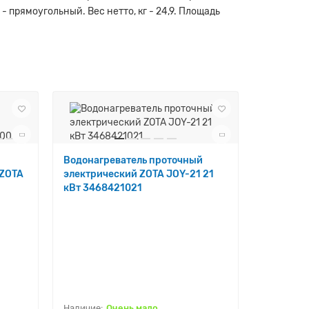
- прямоугольный. Вес нетто, кг - 24,9. Площадь
Водонагреватель проточный
 ZOTA
электрический ZOTA JOY-21 21
кВт 3468421021
Водонагр
электрич
кВт 3468
Очень мало