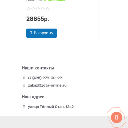
28855р.
22484
В корзину
В кор
Наши контакты
+7 (495) 979-30-99
zakaz@zota-online.ru
Наш адрес
улица Тёплый Стан, 12к2