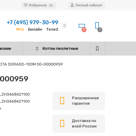
Избранное
Личный кабинет
0
+7 (495) 979-30-99
Мтс
Билайн
Теле2
0
0
еские
Котлы пеллетные
ZOTA DORADO-100M 00-00000959
0000959
_ZH3468421100
Расширенная
_ZH3468421100
гарантия
A
Доставка по
всей России