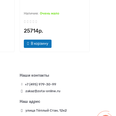
4 контур
Очень мало
25714р.
30606
В корзину
В кор
Наши контакты
+7 (495) 979-30-99
zakaz@zota-online.ru
Наш адрес
улица Тёплый Стан, 12к2