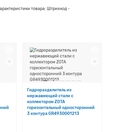
Характеристики товара: Штрихкод -
Гидроразделитель из
нержавеющей стали с
коллектором ZOTA
нний
горизонтальный односторонний
3 контура GR4930001213
Гидрораз
нержаве
коллекто
горизонт