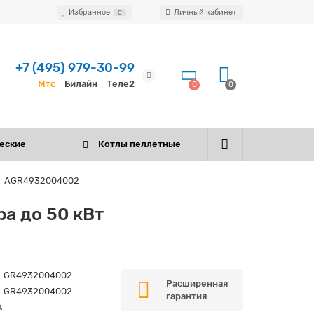
Избранное
Личный кабинет
0
+7 (495) 979-30-99
Мтс
Билайн
Теле2
0
0
еские
Котлы пеллетные
Вт AGR4932004002
а до 50 кВт
_GR4932004002
Расширенная
_GR4932004002
гарантия
A