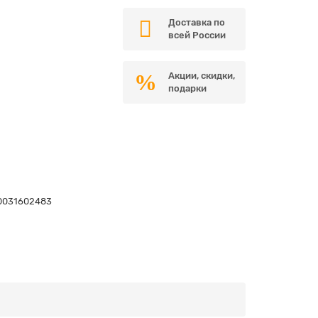
Доставка по
всей России
Акции, скидки,
подарки
0031602483