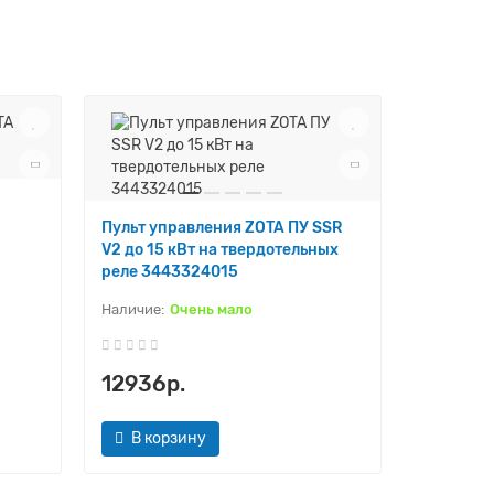
Модуль у
Пульт управления ZOTA ПУ SSR
GSM/WiFi
V2 до 15 кВт на твердотельных
реле 3443324015
Очень мало
12936р.
17721р
В корзину
В кор