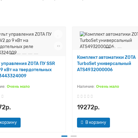
Комплект автоматики ZOTA
 управления ZOTA ПУ SSR
TurboSet универсальный
 9 кВт на твердотельных
ATS4932000006
 3443324009
Очень мало
Очень мало
72р.
19272р.
 корзину
В корзину