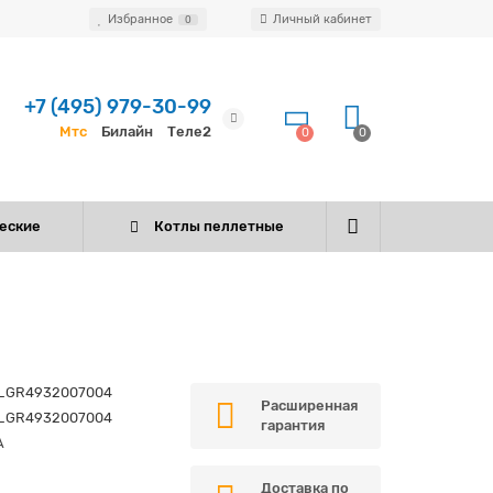
Избранное
Личный кабинет
0
+7 (495) 979-30-99
Мтс
Билайн
Теле2
0
0
еские
Котлы пеллетные
_GR4932007004
Расширенная
_GR4932007004
гарантия
A
Доставка по