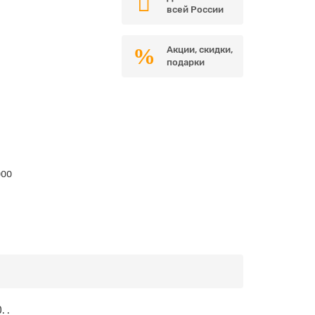
всей России
Акции, скидки,
подарки
000
 .