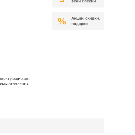
всей России
Акции, скидки,
подарки
плектующие для
темы отопления