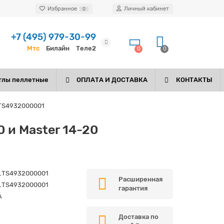
Избранное
Личный кабинет
0
+7 (495) 979-30-99
Мтс
Билайн
Теле2
0
0
тлы пеллетные
ОПЛАТА И ДОСТАВКА
КОНТАКТЫ
 TS4932000001
 и Master 14-20
_TS4932000001
Расширенная
_TS4932000001
гарантия
A
Доставка по