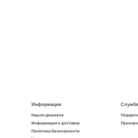
Блок ТЭН Zota ТЭНБ-9 кВт П 2 с колпаком ТТ34
Очень мало
4737р.
В корзину
Информация
Служба
Нашли дешевле
Подароч
Информация о доставке
Произво
Политика безопасности