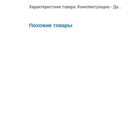
Характеристики товара: Комплектующие - Да. .
Похожие товары
Группа безопасности ZOTA 1 3 бар GR49320070
Очень мало
3230р.
В корзину