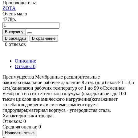
Производитель:
ZOTA
Очень мало
4778р.
В корзину
В закладки
В сравнение
0 отзывов
Описание
Отзывы
0
Преимущества Мембранные расширительные
бакимаксимальное рабочее давление 8 атм. (для баков FT - 3,5
атм.);диапазон рабочих температур от 1 до 99 оС;сменная
мембрана из синтетического каучука (выдерживает до 100
тысяч циклов динамического нагружения);сглаживает
колебания давления в системе;компенсирует
гидроудары;материал корпуса - углеродистая сталь.
Характеристики товара: .
Отзывов: 0
Средняя оценка: 0
Написать отзыв